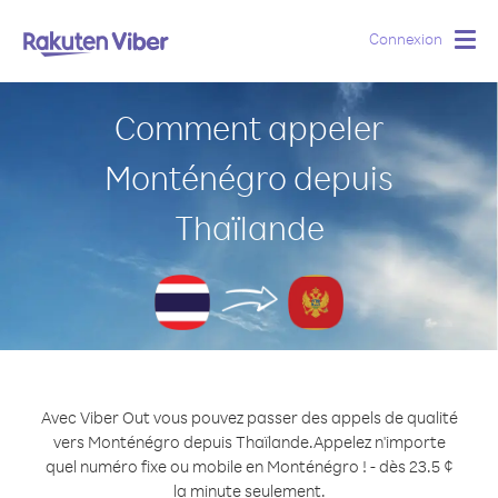
Connexion
Togg
navig
Comment appeler
Monténégro depuis
Thaïlande
Avec Viber Out vous pouvez passer des appels de qualité
vers Monténégro depuis Thaïlande.
Appelez n'importe
quel numéro fixe ou mobile en Monténégro ! - dès 23.5 ¢
la minute seulement.