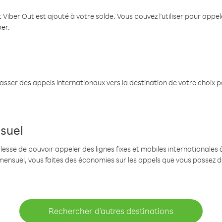
 Viber Out est ajouté à votre solde. Vous pouvez l'utiliser pour app
ber.
passer des appels internationaux vers la destination de votre choix 
suel
se de pouvoir appeler des lignes fixes et mobiles internationales à 
mensuel, vous faites des économies sur les appels que vous passez d
Rechercher d'autres destinations