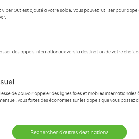
 Viber Out est ajouté à votre solde. Vous pouvez l'utiliser pour app
ber.
passer des appels internationaux vers la destination de votre choix 
suel
se de pouvoir appeler des lignes fixes et mobiles internationales à 
mensuel, vous faites des économies sur les appels que vous passez d
Rechercher d'autres destinations