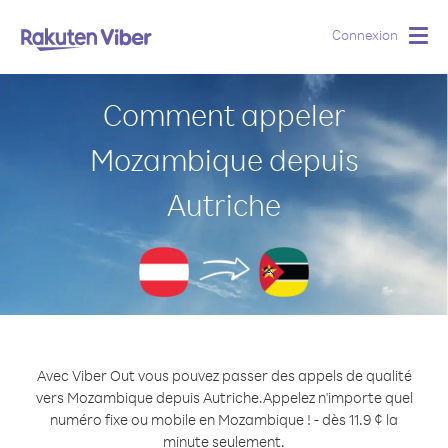
Connexion
Togg
navig
Comment appeler
Mozambique depuis
Autriche
Avec Viber Out vous pouvez passer des appels de qualité
vers Mozambique depuis Autriche.
Appelez n'importe quel
numéro fixe ou mobile en Mozambique ! - dès 11.9 ¢ la
minute seulement.