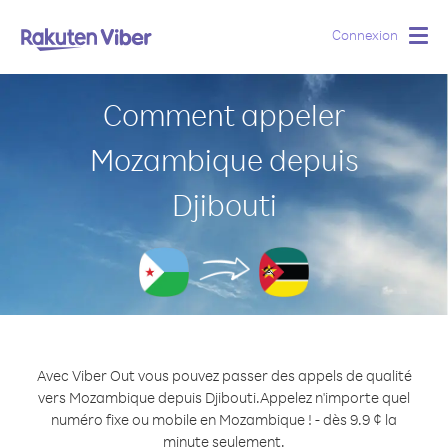
Connexion
Togg
navig
Comment appeler
Mozambique depuis
Djibouti
Avec Viber Out vous pouvez passer des appels de qualité
vers Mozambique depuis Djibouti.
Appelez n'importe quel
numéro fixe ou mobile en Mozambique ! - dès 9.9 ¢ la
minute seulement.