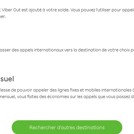
 Viber Out est ajouté à votre solde. Vous pouvez l'utiliser pour app
ber.
passer des appels internationaux vers la destination de votre choix 
suel
se de pouvoir appeler des lignes fixes et mobiles internationales à 
mensuel, vous faites des économies sur les appels que vous passez d
Rechercher d'autres destinations