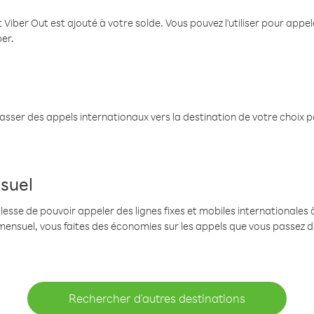
 Viber Out est ajouté à votre solde. Vous pouvez l'utiliser pour app
ber.
passer des appels internationaux vers la destination de votre choix 
suel
se de pouvoir appeler des lignes fixes et mobiles internationales à 
mensuel, vous faites des économies sur les appels que vous passez d
Rechercher d'autres destinations