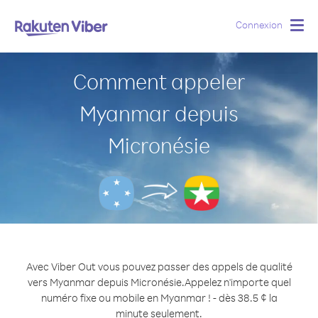
Connexion
Togg
navig
Comment appeler
Myanmar depuis
Micronésie
Avec Viber Out vous pouvez passer des appels de qualité
vers Myanmar depuis Micronésie.
Appelez n'importe quel
numéro fixe ou mobile en Myanmar ! - dès 38.5 ¢ la
minute seulement.