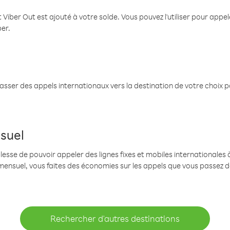
 Viber Out est ajouté à votre solde. Vous pouvez l'utiliser pour app
ber.
passer des appels internationaux vers la destination de votre choix 
suel
se de pouvoir appeler des lignes fixes et mobiles internationales à 
mensuel, vous faites des économies sur les appels que vous passez d
Rechercher d'autres destinations