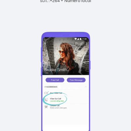
suit :
+
+
264
Numéro local