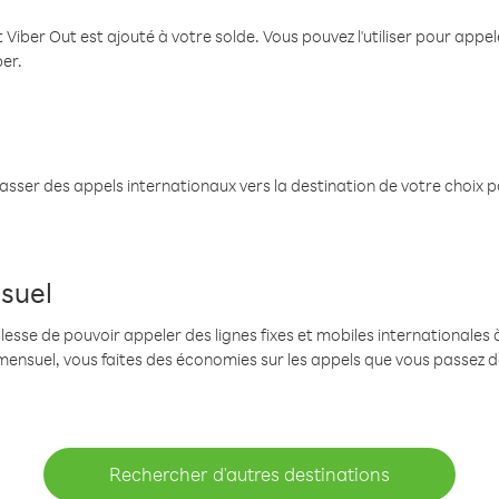
 Viber Out est ajouté à votre solde. Vous pouvez l'utiliser pour app
ber.
passer des appels internationaux vers la destination de votre choix 
suel
se de pouvoir appeler des lignes fixes et mobiles internationales à 
mensuel, vous faites des économies sur les appels que vous passez d
Rechercher d'autres destinations