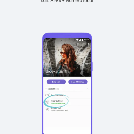
suit :
+
+
264
Numéro local