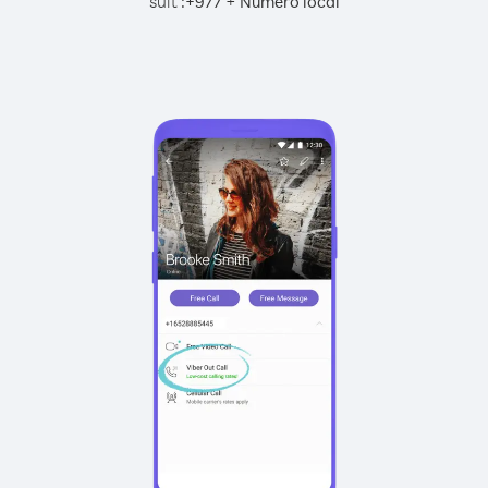
suit :
+
+
977
Numéro local