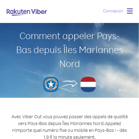
Connexion
Togg
navig
Comment appeler Pays-
Bas depuis Îles Mariannes
Nord
Avec Viber Out vous pouvez passer des appels de qualité
vers Pays-Bas depuis Îles Mariannes Nord.
Appelez
n'importe quel numéro fixe ou mobile en Pays-Bas ! - dès
1.9 ¢ la minute seulement.