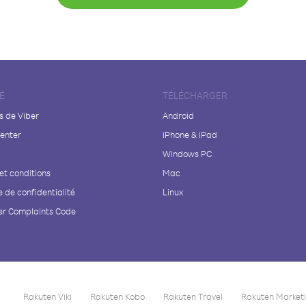
É
TÉLÉCHARGER
s de Viber
Android
enter
iPhone & iPad
Windows PC
et conditions
Mac
e de confidentialité
Linux
r Complaints Code
Rakuten Viki
Rakuten Kobo
Rakuten Travel
Rakuten Market