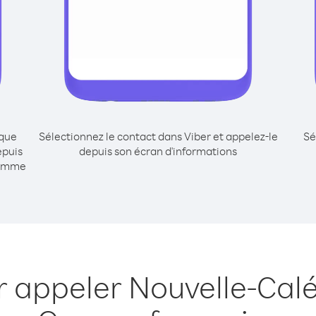
ique
Sélectionnez le contact dans Viber et appelez-le
Sé
epuis
depuis son écran d'informations
comme
r appeler Nouvelle-Cal