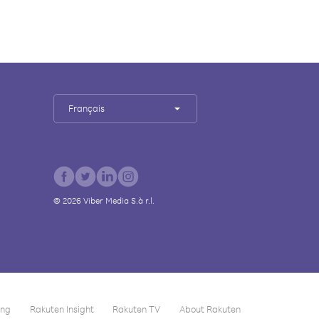
Français
©
2026
Viber Media S.à r.l.
ing
Rakuten Insight
Rakuten TV
About Rakuten