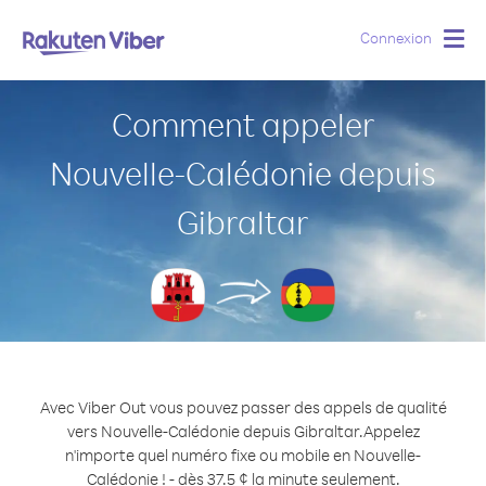
Connexion
Togg
navig
Comment appeler
Nouvelle-Calédonie depuis
Gibraltar
Avec Viber Out vous pouvez passer des appels de qualité
vers Nouvelle-Calédonie depuis Gibraltar.
Appelez
n'importe quel numéro fixe ou mobile en Nouvelle-
Calédonie ! - dès 37.5 ¢ la minute seulement.