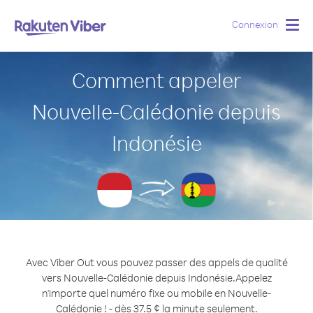
Connexion
Togg
navig
Comment appeler
Nouvelle-Calédonie depuis
Indonésie
Avec Viber Out vous pouvez passer des appels de qualité
vers Nouvelle-Calédonie depuis Indonésie.
Appelez
n'importe quel numéro fixe ou mobile en Nouvelle-
Calédonie ! - dès 37.5 ¢ la minute seulement.