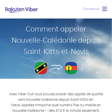
Connexion
Togg
navig
Comment appeler
Nouvelle-Calédonie depuis
Saint-Kitts-et-Nevis
Avec Viber Out vous pouvez passer des appels de qualité
vers Nouvelle-Calédonie depuis Saint-Kitts-et-
Nevis.
Appelez n'importe quel numéro fixe ou mobile en
Nouvelle-Calédonie ! - dès 37.5 ¢ la minute seulement.