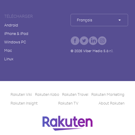
TÉLÉCHARGER
Français
Android
iPhone & iPad
Windows PC
Mac
©
2026
Viber Media S.à r.l.
Linux
Rakuten Viki
Rakuten Kobo
Rakuten Travel
Rakuten Marketing
Rakuten Insight
Rakuten TV
About Rakuten