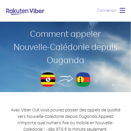
Connexion
Togg
navig
Comment appeler
Nouvelle-Calédonie depuis
Ouganda
Avec Viber Out vous pouvez passer des appels de qualité
vers Nouvelle-Calédonie depuis Ouganda.
Appelez
n'importe quel numéro fixe ou mobile en Nouvelle-
Calédonie ! - dès 37.5 ¢ la minute seulement.