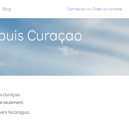
Blog
Connexion
ou
Créer un compte
puis Curaçao
is Curaçao.
te seulement.
e vers Nicaragua.