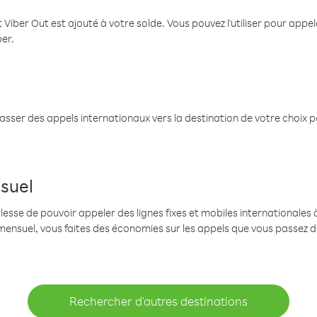
 Viber Out est ajouté à votre solde. Vous pouvez l'utiliser pour app
ber.
passer des appels internationaux vers la destination de votre choix 
suel
se de pouvoir appeler des lignes fixes et mobiles internationales à 
mensuel, vous faites des économies sur les appels que vous passez d
Rechercher d'autres destinations