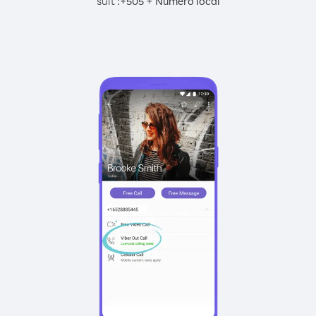
suit :
+
+
505
Numéro local