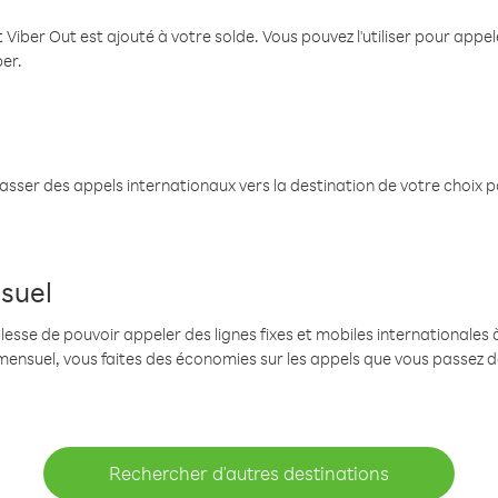
 Viber Out est ajouté à votre solde. Vous pouvez l'utiliser pour app
ber.
passer des appels internationaux vers la destination de votre choix 
suel
se de pouvoir appeler des lignes fixes et mobiles internationales à 
mensuel, vous faites des économies sur les appels que vous passez d
Rechercher d'autres destinations