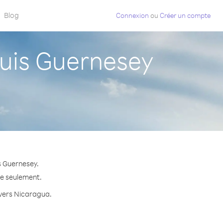
Blog
Connexion
ou
Créer un compte
uis Guernesey
s Guernesey.
te seulement.
e vers Nicaragua.