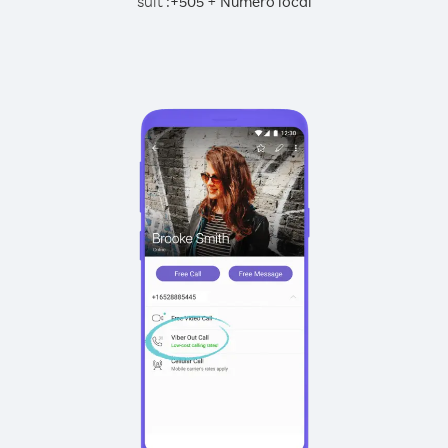
suit :
+
+
505
Numéro local