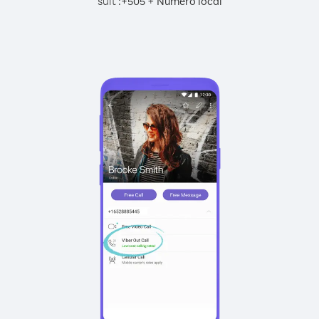
suit :
+
+
505
Numéro local