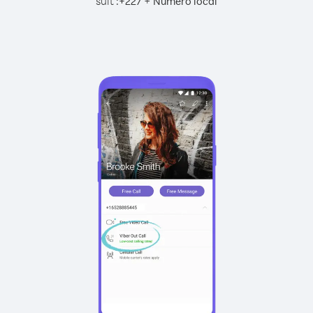
suit :
+
+
227
Numéro local