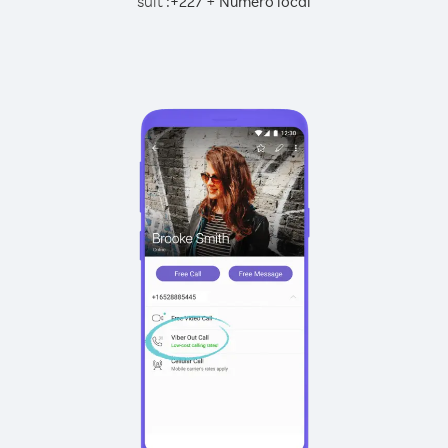
suit :
+
+
227
Numéro local