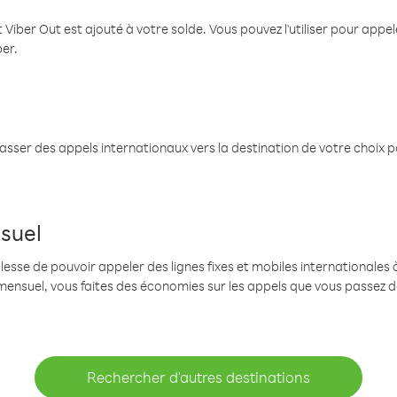
 Viber Out est ajouté à votre solde. Vous pouvez l'utiliser pour app
ber.
passer des appels internationaux vers la destination de votre choix 
suel
se de pouvoir appeler des lignes fixes et mobiles internationales à 
mensuel, vous faites des économies sur les appels que vous passez d
Rechercher d'autres destinations