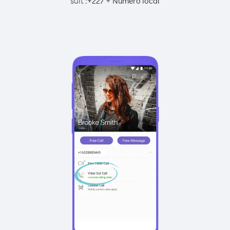
suit :
+
+
227
Numéro local