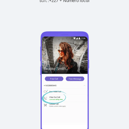
suit :
+
+
227
Numéro local