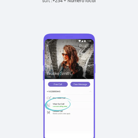
suit :
+
+
234
Numéro local