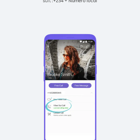
suit :
+
+
234
Numéro local