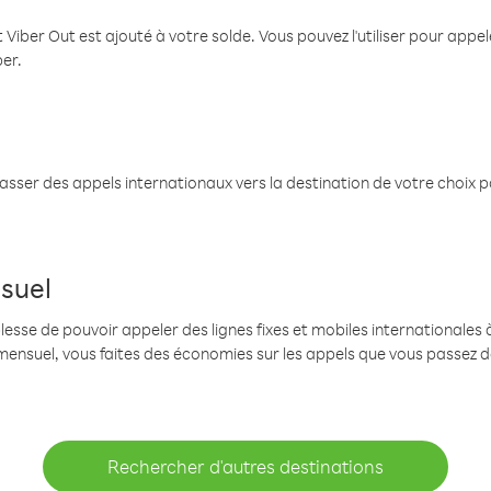
 Viber Out est ajouté à votre solde. Vous pouvez l'utiliser pour app
ber.
passer des appels internationaux vers la destination de votre choix 
suel
se de pouvoir appeler des lignes fixes et mobiles internationales à 
mensuel, vous faites des économies sur les appels que vous passez d
Rechercher d'autres destinations