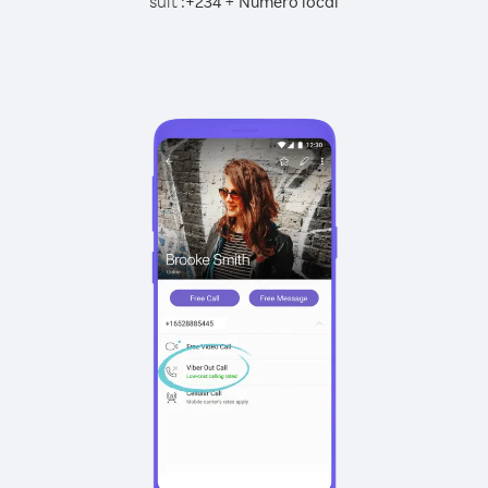
suit :
+
+
234
Numéro local