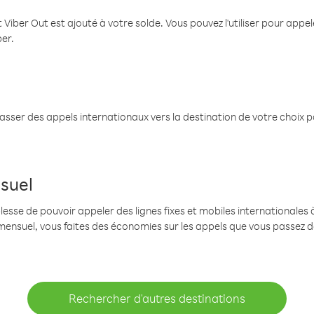
 Viber Out est ajouté à votre solde. Vous pouvez l'utiliser pour app
ber.
passer des appels internationaux vers la destination de votre choix 
suel
se de pouvoir appeler des lignes fixes et mobiles internationales à 
mensuel, vous faites des économies sur les appels que vous passez d
Rechercher d'autres destinations