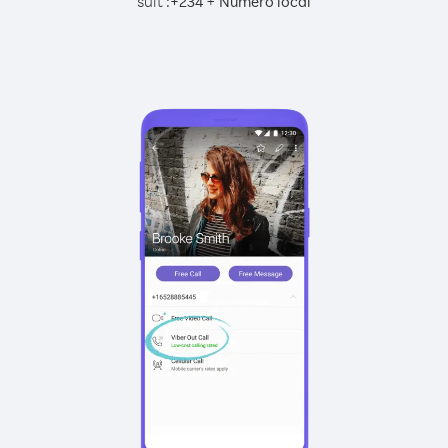
suit :
+
+
234
Numéro local