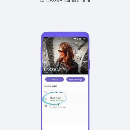
suit :
+
+
234
Numéro local