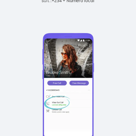
suit :
+
+
234
Numéro local