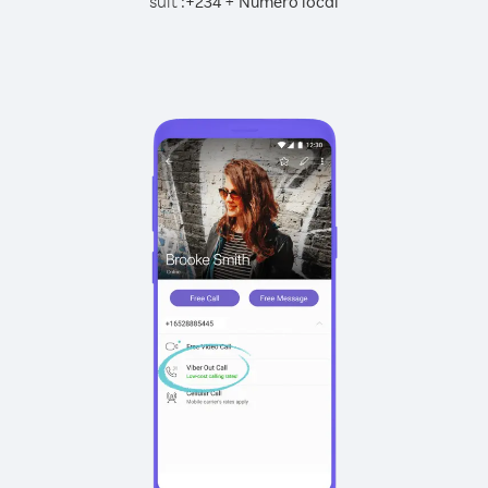
suit :
+
+
234
Numéro local