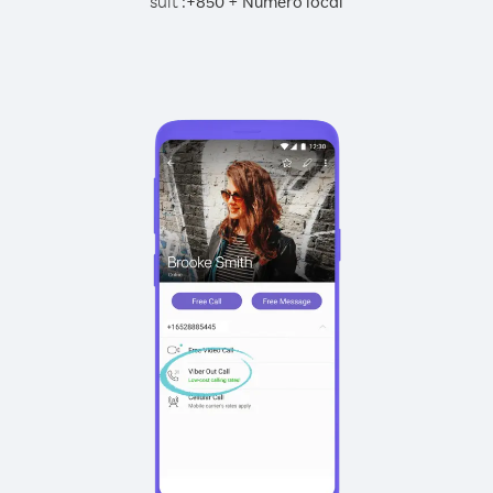
suit :
+
+
850
Numéro local