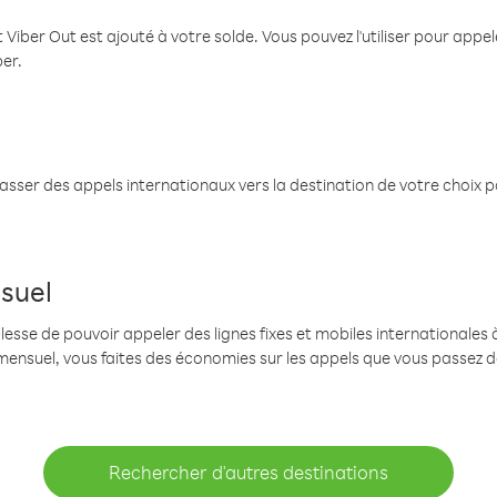
 Viber Out est ajouté à votre solde. Vous pouvez l'utiliser pour app
ber.
passer des appels internationaux vers la destination de votre choix 
suel
se de pouvoir appeler des lignes fixes et mobiles internationales à 
mensuel, vous faites des économies sur les appels que vous passez d
Rechercher d'autres destinations