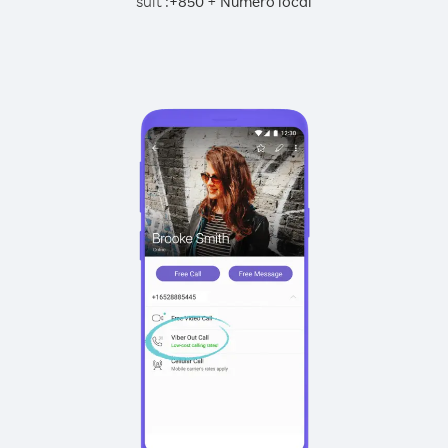
suit :
+
+
850
Numéro local