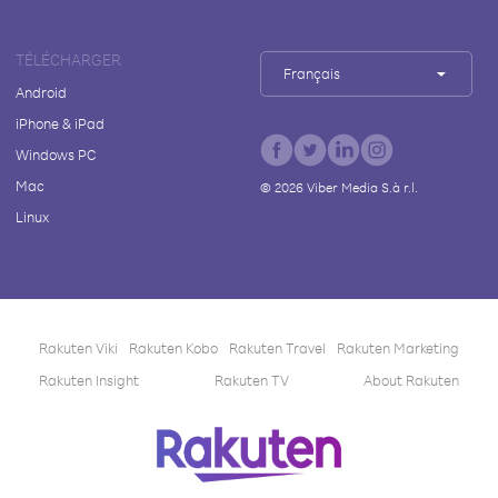
TÉLÉCHARGER
Français
Android
iPhone & iPad
Windows PC
Mac
©
2026
Viber Media S.à r.l.
Linux
Rakuten Viki
Rakuten Kobo
Rakuten Travel
Rakuten Marketing
Rakuten Insight
Rakuten TV
About Rakuten