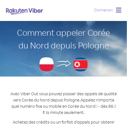
Connexion
Togg
navig
Comment appeler Corée
du Nord depuis Pologne
Avec Viber Out vous pouvez passer des appels de qualité
vers Corée du Nord depuis Pologne.
Appelez n'importe
quel numéro fixe ou mobile en Corée du Nord ! - dès 86.1
¢ la minute seulement.
Achetez des crédits ou un forfait d’appels pour obtenir