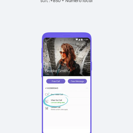
suit :
+
+
850
Numéro local