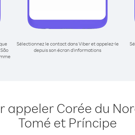
ique
Sélectionnez le contact dans Viber et appelez-le
Sé
 São
depuis son écran d'informations
comme
r appeler Corée du No
Tomé et Príncipe