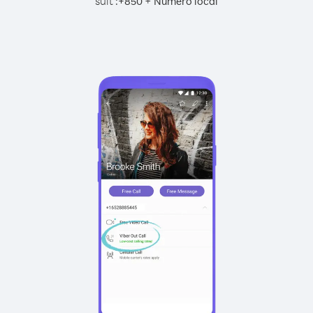
suit :
+
+
850
Numéro local