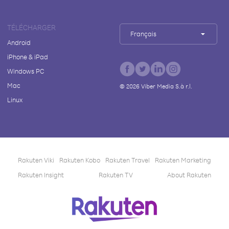
TÉLÉCHARGER
Français
Android
iPhone & iPad
Windows PC
Mac
©
2026
Viber Media S.à r.l.
Linux
Rakuten Viki
Rakuten Kobo
Rakuten Travel
Rakuten Marketing
Rakuten Insight
Rakuten TV
About Rakuten