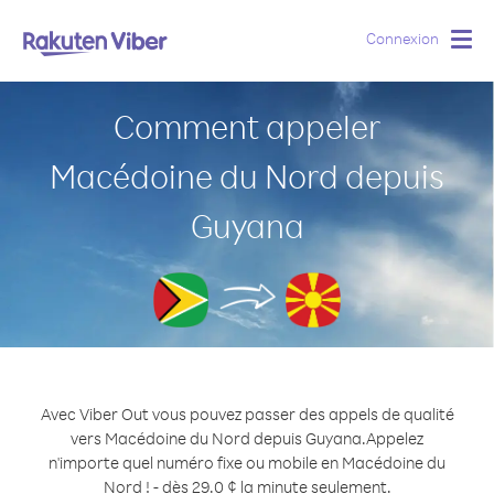
Connexion
Togg
navig
Comment appeler
Macédoine du Nord depuis
Guyana
Avec Viber Out vous pouvez passer des appels de qualité
vers Macédoine du Nord depuis Guyana.
Appelez
n'importe quel numéro fixe ou mobile en Macédoine du
Nord ! - dès 29.0 ¢ la minute seulement.