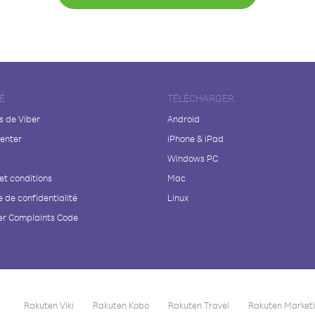
É
TÉLÉCHARGER
s de Viber
Android
enter
iPhone & iPad
Windows PC
et conditions
Mac
e de confidentialité
Linux
r Complaints Code
Rakuten Viki
Rakuten Kobo
Rakuten Travel
Rakuten Market