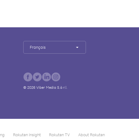
Français
©
2026
Viber Media S.à r.l.
ing
Rakuten Insight
Rakuten TV
About Rakuten