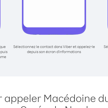
ique
Sélectionnez le contact dans Viber et appelez-le
Sé
epuis
depuis son écran d'informations
omme
r appeler Macédoine d