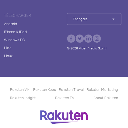
TÉLÉCHARGER
Français
Android
iPhone & iPad
Windows PC
Mac
©
2026
Viber Media S.à r.l.
Linux
Rakuten Viki
Rakuten Kobo
Rakuten Travel
Rakuten Marketing
Rakuten Insight
Rakuten TV
About Rakuten