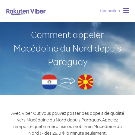
Connexion
Togg
navig
Comment appeler
Macédoine du Nord depuis
Paraguay
Avec Viber Out vous pouvez passer des appels de qualité
vers Macédoine du Nord depuis Paraguay.
Appelez
n'importe quel numéro fixe ou mobile en Macédoine du
Nord ! - dès 29.0 ¢ la minute seulement.