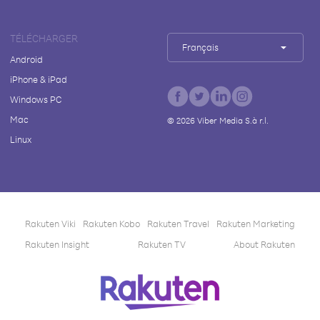
TÉLÉCHARGER
Français
Android
iPhone & iPad
Windows PC
Mac
©
2026
Viber Media S.à r.l.
Linux
Rakuten Viki
Rakuten Kobo
Rakuten Travel
Rakuten Marketing
Rakuten Insight
Rakuten TV
About Rakuten