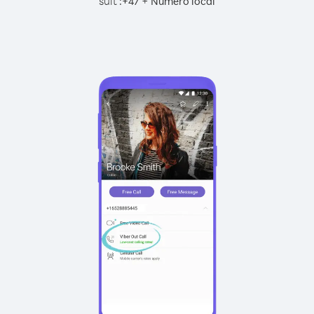
suit :
+
+
47
Numéro local